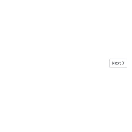
Next articl
Next