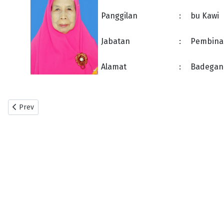
Panggilan
:
bu Kawi
Jabatan
:
Pembina
Alamat
:
Badegan
Previous article: Drs. H. Suparlan, SH, M.Sc.
Prev